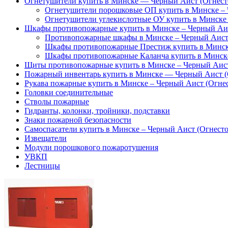
Огнетушители купить в Минске — Черный Аист (Огнест
Огнетушители порошковые ОП купить в Минске – 
Огнетушители углекислотные ОУ купить в Минске 
Шкафы противопожарные купить в Минске – Черный Аис
Противопожарные шкафы в Минске – Черный Аист 
Шкафы противопожарные Престиж купить в Минске
Шкафы противопожарные Каланча купить в Минске
Щиты противопожарные купить в Минске – Черный Аист
Пожарный инвентарь купить в Минске — Черный Аист (
Рукава пожарные купить в Минске – Черный Аист (Огне
Головки соединительные
Стволы пожарные
Гидранты, колонки, тройники, подставки
Знаки пожарной безопасности
Самоспасатели купить в Минске – Черный Аист (Огнесто
Извещатели
Модули порошкового пожаротушения
УВКП
Лестницы