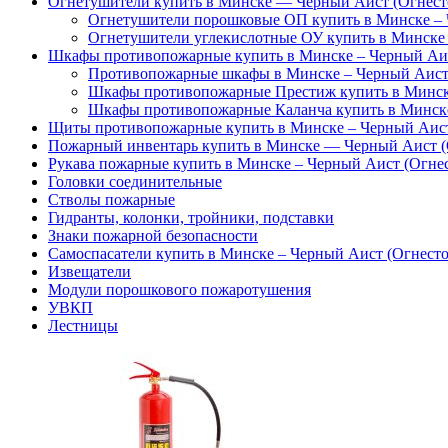
Огнетушители купить в Минске — Черный Аист (Огнест
Огнетушители порошковые ОП купить в Минске – 
Огнетушители углекислотные ОУ купить в Минске 
Шкафы противопожарные купить в Минске – Черный Аис
Противопожарные шкафы в Минске – Черный Аист 
Шкафы противопожарные Престиж купить в Минске
Шкафы противопожарные Каланча купить в Минске
Щиты противопожарные купить в Минске – Черный Аист
Пожарный инвентарь купить в Минске — Черный Аист (
Рукава пожарные купить в Минске – Черный Аист (Огне
Головки соединительные
Стволы пожарные
Гидранты, колонки, тройники, подставки
Знаки пожарной безопасности
Самоспасатели купить в Минске – Черный Аист (Огнесто
Извещатели
Модули порошкового пожаротушения
УВКП
Лестницы