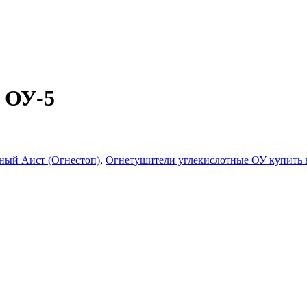
 ОУ-5
ный Аист (Огнестоп)
,
Огнетушители углекислотные ОУ купить 